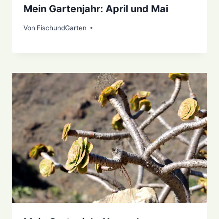
Mein Gartenjahr: April und Mai
Von
10. Juni 2021
FischundGarten