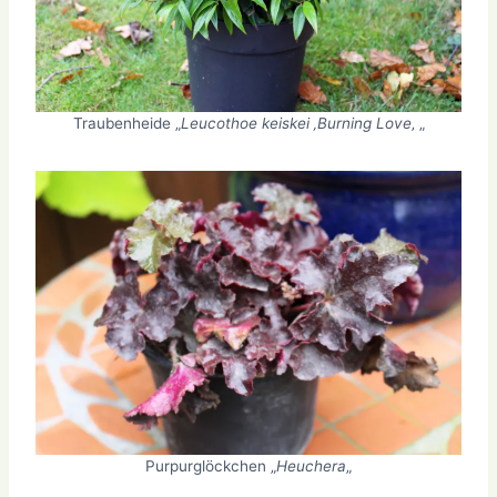
Traubenheide „
Leucothoe keiskei ‚Burning Love
‚ „
Purpurglöckchen „
Heuchera
„