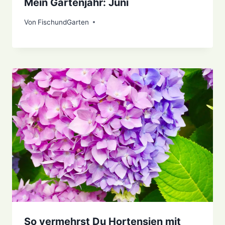
Mein Gartenjahr: Juni
Von
17. Juli 2021
FischundGarten
So vermehrst Du Hortensien mit