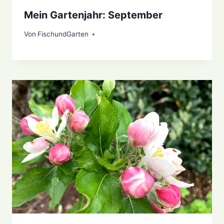
Mein Gartenjahr: September
Von
6. Oktober 2021
FischundGarten