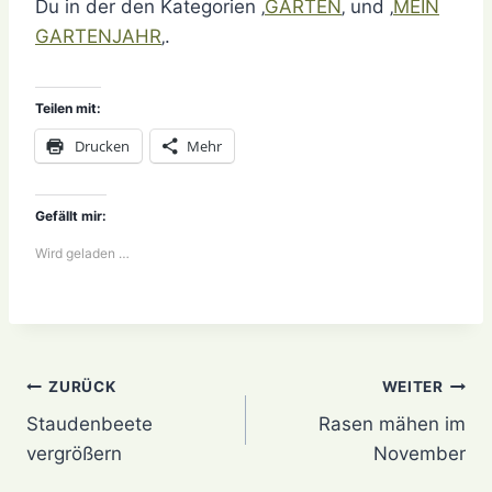
Du in der den Kategorien ‚
GARTEN
‚ und ‚
MEIN
GARTENJAHR
‚.
Teilen mit:
Drucken
Mehr
Gefällt mir:
Wird geladen …
Beitragsnavigation
ZURÜCK
WEITER
Staudenbeete
Rasen mähen im
vergrößern
November