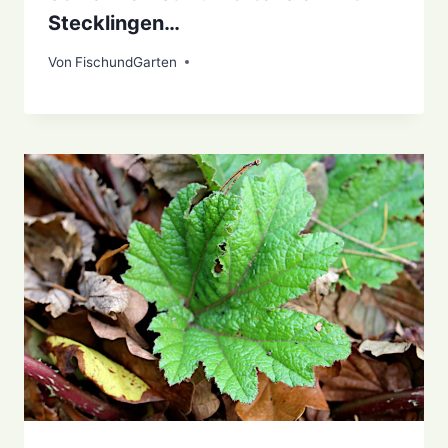
Stecklingen…
Von
19. Oktober 2020
FischundGarten