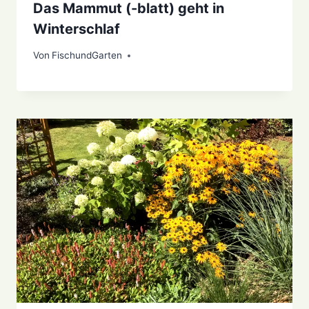
Das Mammut (-blatt) geht in
Winterschlaf
Von
4. Dezember 2020
FischundGarten