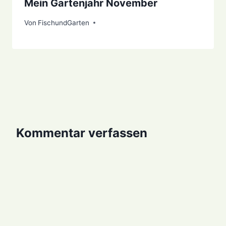
Mein Gartenjahr November
Von
27. Dezember 2021
FischundGarten
Kommentar verfassen