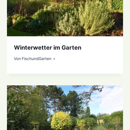
Winterwetter im Garten
Von
18. Januar 2021
FischundGarten