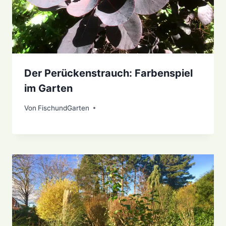
Der Perückenstrauch: Farbenspiel
im Garten
Von
2. August 2022
FischundGarten