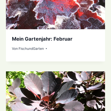
Mein Gartenjahr: Februar
Von
23. März 2021
FischundGarten