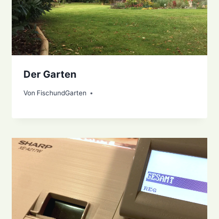
Der Garten
Von
15. Oktober 2020
FischundGarten