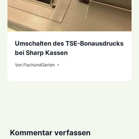
Umschalten des TSE-Bonausdrucks
bei Sharp Kassen
Von
19. August 2021
FischundGarten
Kommentar verfassen