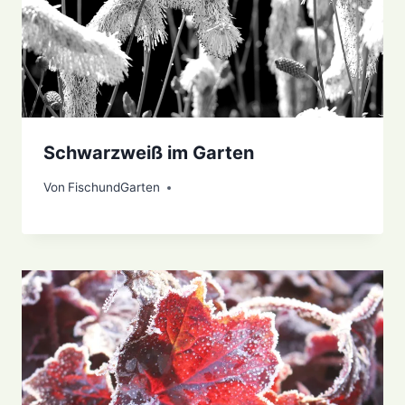
Schwarzweiß im Garten
Von
10. Oktober 2021
FischundGarten