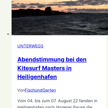
UNTERWEGS
Abendstimmung bei den
Kitesurf Masters in
Heiligenhafen
Von
FischundGarten
8.
August
Vom 04. bis zum 07. August 22 fanden in
2022
8.
Heiligenhafen nach längerer Pause die