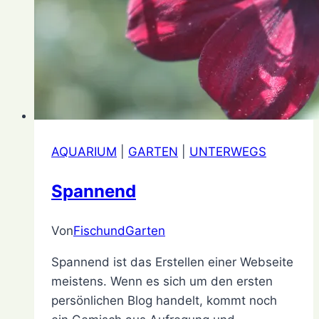
AQUARIUM
|
GARTEN
|
UNTERWEGS
Spannend
Von
FischundGarten
13.
Oktober
Spannend ist das Erstellen einer Webseite
2020
26.
meistens. Wenn es sich um den ersten
Dezember
persönlichen Blog handelt, kommt noch
2021