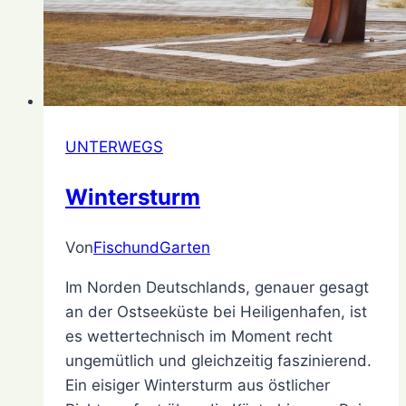
UNTERWEGS
Wintersturm
Von
FischundGarten
8.
Februar
Im Norden Deutschlands, genauer gesagt
2021
21.
an der Ostseeküste bei Heiligenhafen, ist
Dezember
es wettertechnisch im Moment recht
2021
ungemütlich und gleichzeitig faszinierend.
Ein eisiger Wintersturm aus östlicher