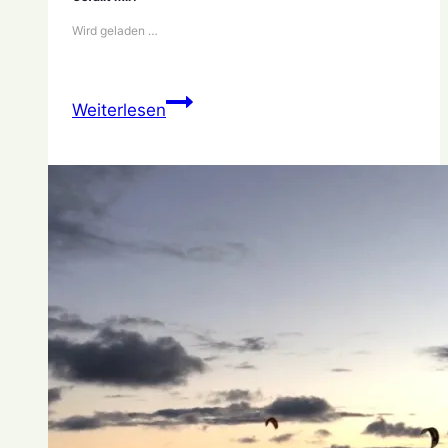
Wird geladen …
Eiskalt
Weiterlesen
am
Strand
von
Heiligenhafen