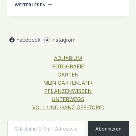
DAS
WEITERLESEN
MAMMUT
(-
BLATT)
GEHT
IN
Facebook
Instagram
WINTERSCHLAF
AQUARIUM
FOTOGRAFIE
GARTEN
MEIN GARTENJAHR
PFLANZENWISSEN
UNTERWEGS
VOLL UND GANZ OFF-TOPIC
Gib deine E-Mail-Adresse ein ...
Abonnieren