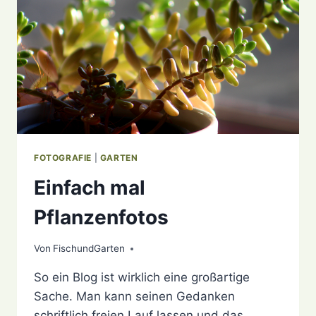
FOTOGRAFIE
|
GARTEN
Einfach mal
Pflanzenfotos
Von
18. Dezember 2020
FischundGarten
So ein Blog ist wirklich eine großartige
Sache. Man kann seinen Gedanken
schriftlich freien Lauf lassen und das