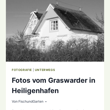
FOTOGRAFIE
|
UNTERWEGS
Fotos vom Graswarder in
Heiligenhafen
Von
22. Dezember 2020
FischundGarten