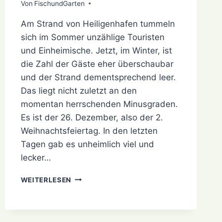
Von
28. Dezember 2021
FischundGarten
Am Strand von Heiligenhafen tummeln
sich im Sommer unzählige Touristen
und Einheimische. Jetzt, im Winter, ist
die Zahl der Gäste eher überschaubar
und der Strand dementsprechend leer.
Das liegt nicht zuletzt an den
momentan herrschenden Minusgraden.
Es ist der 26. Dezember, also der 2.
Weihnachtsfeiertag. In den letzten
Tagen gab es unheimlich viel und
lecker…
EISKALT
WEITERLESEN
AM
STRAND
VON
HEILIGENHAFEN