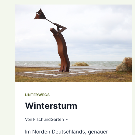
HEILIGENHAFEN
UNTERWEGS
Wintersturm
Von
8. Februar 2021
FischundGarten
Im Norden Deutschlands, genauer