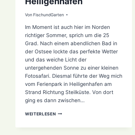
Heiligenhafen
Von
12. August 2022
FischundGarten
Im Moment ist auch hier im Norden
richtiger Sommer, sprich um die 25
Grad. Nach einem abendlichen Bad in
der Ostsee lockte das perfekte Wetter
und das weiche Licht der
untergehenden Sonne zu einer kleinen
Fotosafari. Diesmal führte der Weg mich
vom Ferienpark in Heiligenhafen am
Strand Richtung Steilküste. Von dort
ging es dann zwischen…
FOTOSAFARI
WEITERLESEN
ZUR
STEILKÜSTE
IN