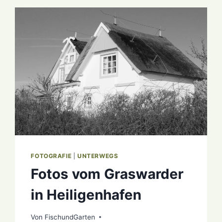
MASTERS
IN
HEILIGENHAFEN
FOTOGRAFIE
|
UNTERWEGS
Fotos vom Graswarder
in Heiligenhafen
Von
22. Dezember 2020
FischundGarten