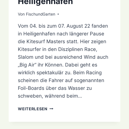
Heiligenhafen
Von
8. August 2022
FischundGarten
Vom 04. bis zum 07. August 22 fanden
in Heiligenhafen nach längerer Pause
die Kitesurf Masters statt. Hier zeigen
Kitesurfer in den Disziplinen Race,
Slalom und bei ausreichend Wind auch
„Big Air“ ihr Können. Dabei geht es
wirklich spektakulär zu. Beim Racing
scheinen die Fahrer auf sogenannten
Foil-Boards über das Wasser zu
schweben, während beim…
ABENDSTIMMUNG
WEITERLESEN
BEI
DEN
KITESURF