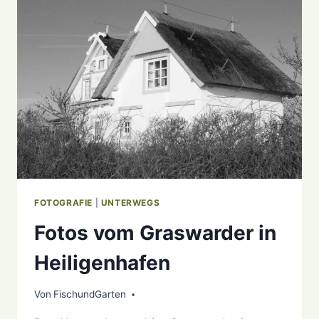
FOTOGRAFIE
|
UNTERWEGS
Fotos vom Graswarder in
Heiligenhafen
Von
22. Dezember 2020
FischundGarten