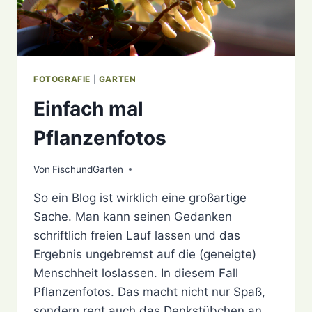
FOTOGRAFIE
|
GARTEN
Einfach mal
Pflanzenfotos
Von
18. Dezember 2020
FischundGarten
So ein Blog ist wirklich eine großartige
Sache. Man kann seinen Gedanken
schriftlich freien Lauf lassen und das
Ergebnis ungebremst auf die (geneigte)
Menschheit loslassen. In diesem Fall
Pflanzenfotos. Das macht nicht nur Spaß,
sondern regt auch das Denkstübchen an.